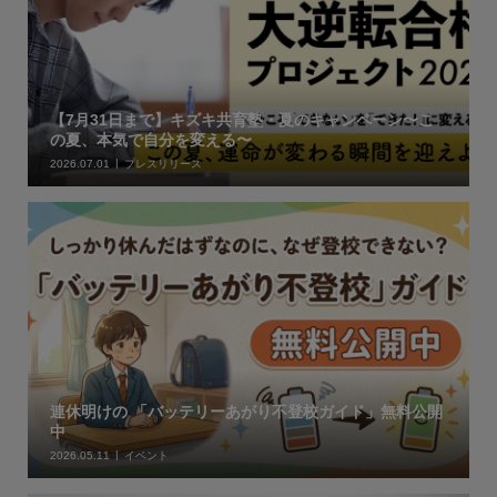
【7月31日まで】キズキ共育塾・夏のキャンペーン〜こ
の夏、本気で自分を変える〜
2026.07.01
プレスリリース
連休明けの 「バッテリーあがり不登校ガイド」無料公開
中
2026.05.11
イベント