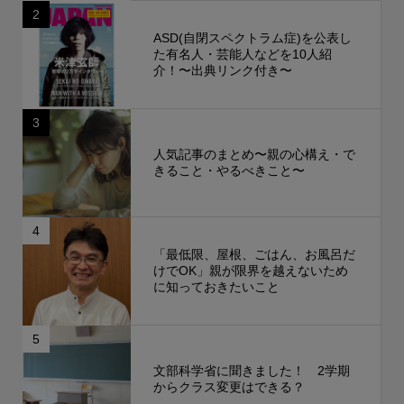
2
ASD(自閉スペクトラム症)を公表し
た有名人・芸能人などを10人紹
介！〜出典リンク付き〜
3
人気記事のまとめ〜親の心構え・で
きること・やるべきこと〜
4
「最低限、屋根、ごはん、お風呂だ
けでOK」親が限界を越えないため
に知っておきたいこと
5
文部科学省に聞きました！ 2学期
からクラス変更はできる？