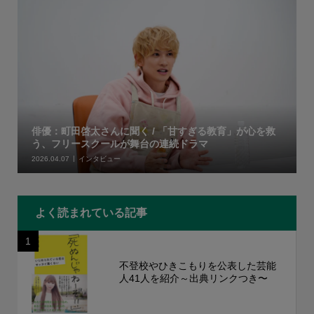
俳優：町田啓太さんに聞く / 「甘すぎる教育」が心を救
う、フリースクールが舞台の連続ドラマ
2026.04.07
インタビュー
よく読まれている記事
1
不登校やひきこもりを公表した芸能
人41人を紹介～出典リンクつき〜