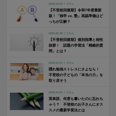
2025.03.03
コラム
【不登校回復期】令和7年度最新
版！「独学 vs. 塾」高認準備はど
っちが正解？
2025.02.28
コラム
【不登校回復期】個別指導と相性
抜群！ 話題の学習法「精緻的質
問」とは？
2025.02.21
コラム
隠れ勉強ストレスにさよなら！
不登校の子どもの「本当の力」を
取り戻そう
2025.02.05
コラム
英単語、何度も書いたのに忘れち
ゃう？ 不登校のお子さんにオス
スメの最新学習法とは