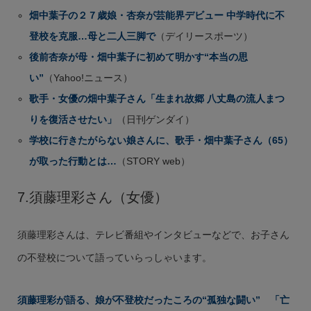
畑中葉子の２７歳娘・杏奈が芸能界デビュー 中学時代に不
登校を克服…母と二人三脚で
（デイリースポーツ）
後前杏奈が母・畑中葉子に初めて明かす“本当の思
い”
（Yahoo!ニュース）
歌手・女優の畑中葉子さん「生まれ故郷 八丈島の流人まつ
りを復活させたい」
（日刊ゲンダイ）
学校に行きたがらない娘さんに、歌手・畑中葉子さん（65）
が取った行動とは…
（STORY web）
7.須藤理彩さん（女優）
須藤理彩さんは、テレビ番組やインタビューなどで、お子さん
の不登校について語っていらっしゃいます。
須藤理彩が語る、娘が不登校だったころの“孤独な闘い” 「亡