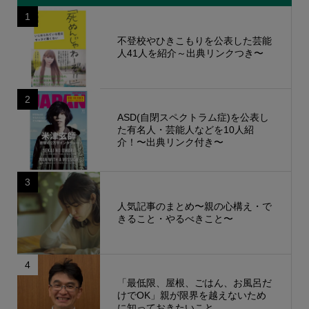
1
不登校やひきこもりを公表した芸能
人41人を紹介～出典リンクつき〜
2
ASD(自閉スペクトラム症)を公表し
た有名人・芸能人などを10人紹
介！〜出典リンク付き〜
3
人気記事のまとめ〜親の心構え・で
きること・やるべきこと〜
4
「最低限、屋根、ごはん、お風呂だ
けでOK」親が限界を越えないため
に知っておきたいこと