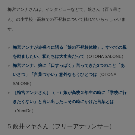
梅宮アンナさんは、インタビューなどで、娘さん（百々果さ
ん）の小学校・高校での不登校について触れていらっしゃいま
す。
梅宮アンナが赤裸々に語る「娘の不登校体験」。すべての親
を励ましたい、私たちは大丈夫だって
（OTONA SALONE）
梅宮アンナ、娘に「口すっぱく」言ってきた3つのこと「あ
いさつ」「言葉づかい」意外なもうひとつは
（OTONA
SALONE）
［梅宮アンナさん］（上）娘が高校２年生の時に「学校に行
きたくない」と言い出した…その時にかけた言葉とは
（YomiDr.）
5.政井マヤさん（フリーアナウンサー）