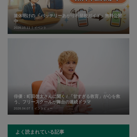
連休明けの 「バッテリーあがり不登校ガイド」無料公開
中
2026.05.11
イベント
俳優：町田啓太さんに聞く / 「甘すぎる教育」が心を救
う、フリースクールが舞台の連続ドラマ
2026.04.07
インタビュー
よく読まれている記事