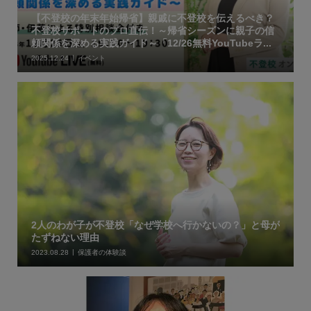
【不登校の年末年始帰省】親戚に不登校を伝えるべき？
不登校サポートのプロ直伝！～帰省シーズンに親子の信
頼関係を深める実践ガイド～「12/26無料YouTubeラ...
2025.12.24
イベント
2人のわが子が不登校「なぜ学校へ行かないの？」と母が
たずねない理由
2023.08.28
保護者の体験談