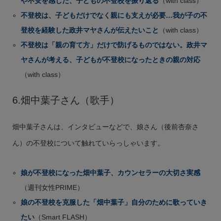
や不安を感じた、子どもの不登校を振り返る
（with class）
不登校は、子どもだけでなく親にも支えが必要…我が子の不
登校を経験した政井マヤさんが伝えたいこと
（with class）
不登校は「親の育て方」だけで防げるものではない。政井マ
ヤさんが考える、子どもが不登校になったときの親の対応
（with class）
6.畑中葉子さん（歌手）
畑中葉子さんは、インタビューなどで、娘さん（後前杏奈さ
ん）の不登校について触れていらっしゃいます。
娘が不登校になった畑中葉子、カウンセラーの大切さ実感
（週刊女性PRIME）
娘の不登校を克服した「畑中葉子」自分のために歌っていき
たい
（Smart FLASH）