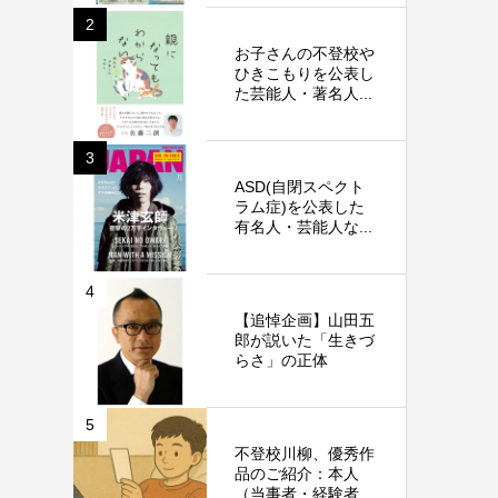
2
お子さんの不登校や
ひきこもりを公表し
た芸能人・著名人...
3
ASD(自閉スペクト
ラム症)を公表した
有名人・芸能人な...
4
【追悼企画】山田五
郎が説いた「生きづ
らさ」の正体
5
不登校川柳、優秀作
品のご紹介：本人
（当事者・経験者...