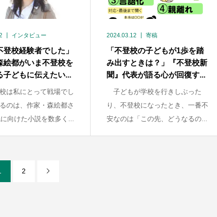
2
インタビュー
2024.03.12
寄稿
不登校経験者でした」
「不登校の子どもが1歩を踏
森絵都がいま不登校を
み出すときは？」『不登校新
子どもに伝えたい...
聞』代表が語る心が回復す...
校は私にとって戦場でし
子どもが学校を行きしぶった
るのは、作家・森絵都さ
り、不登校になったとき、一番不
代に向けた小説を数多く...
安なのは「この先、どうなるの...
1
2
