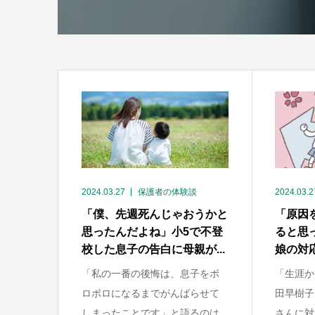
2024.03.27
保護者の体験談
2024.03.2
「僕、先週死んじゃおうかと
「原因
思ったんだよね」小5で不登
ると思
校した息子の告白に母親が...
娘の対応
「私の一番の後悔は、息子をボ
「生涯か
ロボロになるまでがんばらせて
田早樹子
しまったことです」と語るのは...
さんに対