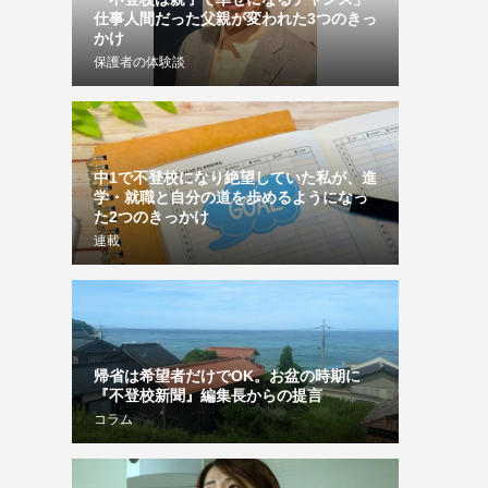
仕事人間だった父親が変われた3つのきっ
かけ
保護者の体験談
中1で不登校になり絶望していた私が、進
学・就職と自分の道を歩めるようになっ
た2つのきっかけ
連載
帰省は希望者だけでOK。お盆の時期に
『不登校新聞』編集長からの提言
コラム