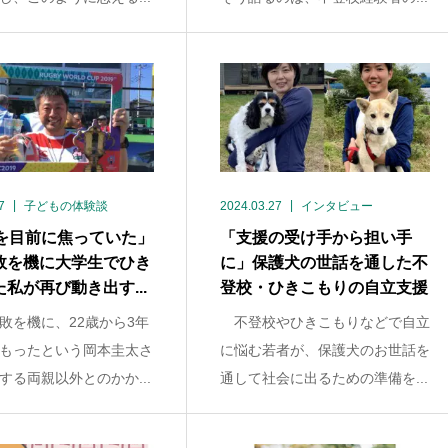
7
子どもの体験談
2024.03.27
インタビュー
歳を目前に焦っていた」
「支援の受け手から担い手
敗を機に大学生でひき
に」保護犬の世話を通した不
私が再び動き出す...
登校・ひきこもりの自立支援
敗を機に、22歳から3年
不登校やひきこもりなどで自立
もったという岡本圭太さ
に悩む若者が、保護犬のお世話を
する両親以外とのかか...
通して社会に出るための準備を...