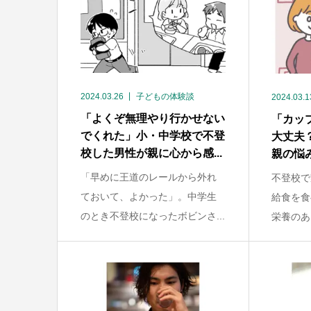
2024.03.26
子どもの体験談
2024.03.1
「よくぞ無理やり行かせない
「カッ
でくれた」小・中学校で不登
大丈夫
校した男性が親に心から感...
親の悩
「早めに王道のレールから外れ
不登校で
ておいて、よかった」。中学生
給食を食
のとき不登校になったボビンさ...
栄養のあ