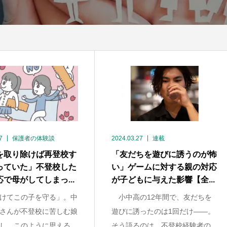
7
保護者の体験談
2024.03.27
連載
を取り除けば再登校す
「友だちを遊びに誘うのが怖
っていた」不登校した
い」ゲームに対する親の対応
で母がしてしまっ...
が子どもに与えた影響【全...
けてこの子を守る」。中
小中高の12年間で、友だちを
さんが不登校に苦しむ娘
遊びに誘ったのは1回だけ――。
し、このように思える...
そう語るのは、不登校経験者の...