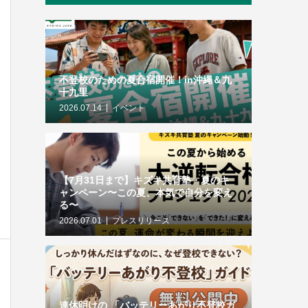
不登校のための夏合宿開催！in沖縄＆九
十九里
2026.07.14
イベント
【7月31日まで】キズキ共育塾・夏のキ
ャンペーン〜この夏、本気で自分を変え
る〜
2026.07.01
プレスリリース
連休明けの 「バッテリーあがり不登校ガ