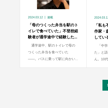
2024.03.12
連載
2024.03.1
「母のつくった弁当を駅のト
「私も
イレで食べていた」不登校経
作家・
験者が通学途中で経験した...
している
通学途中、駅のトイレで母の
「中学
つくった弁当を食べていた
た」と語
――。バスに乗って駅に向かい...
ん。10