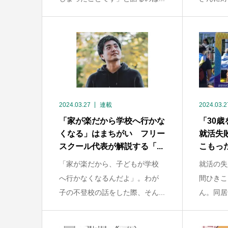
2024.03.27
連載
2024.03.2
「家が楽だから学校へ行かな
「30
くなる」はまちがい フリー
就活失
スクール代表が解説する「...
こもった
「家が楽だから、子どもが学校
就活の失
へ行かなくなるんだよ」。わが
間ひきこ
子の不登校の話をした際、そん...
ん。同居