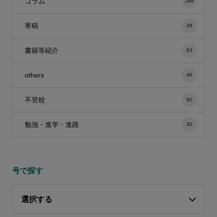
コラム
288
寄稿
28
書籍等紹介
63
others
45
不登校
92
勉強・進学・進路
32
号で探す
選択する