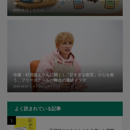
中
2026.05.11
イベント
俳優：町田啓太さんに聞く / 「甘すぎる教育」が心を救
う、フリースクールが舞台の連続ドラマ
2026.04.07
インタビュー
よく読まれている記事
1