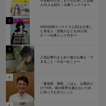
不登校やひきこもりを公表した芸能
人41人を紹介～出典リンクつき〜
2
ASD(自閉スペクトラム症)を公表し
た有名人・芸能人などを10人紹
介！〜出典リンク付き〜
3
人気記事のまとめ〜親の心構え・で
きること・やるべきこと〜
4
「最低限、屋根、ごはん、お風呂だ
けでOK」親が限界を越えないため
に知っておきたいこと
5