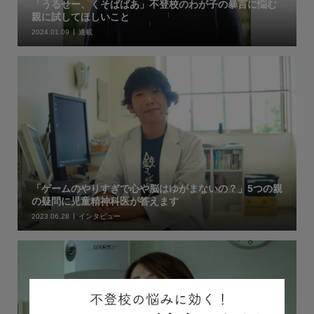
「うるせー、くそばばあ」不登校のわが子の暴言に悩む
親に試してほしいこと
2024.01.09
連載
「ゲームのやりすぎで心や脳はゆがまないの？」5つの親
の疑問に児童精神科医が答えます
2023.06.28
インタビュー