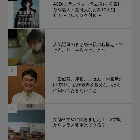
ASD(自閉スペクトラム症)を公表し
た有名人・芸能人などを10人紹
介！〜出典リンク付き〜
3
人気記事のまとめ〜親の心構え・で
きること・やるべきこと〜
4
「最低限、屋根、ごはん、お風呂だ
けでOK」親が限界を越えないため
に知っておきたいこと
5
文部科学省に聞きました！ 2学期
からクラス変更はできる？