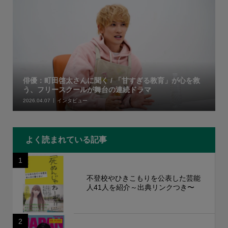
俳優：町田啓太さんに聞く / 「甘すぎる教育」が心を救
う、フリースクールが舞台の連続ドラマ
2026.04.07
インタビュー
よく読まれている記事
1
不登校やひきこもりを公表した芸能
人41人を紹介～出典リンクつき〜
2