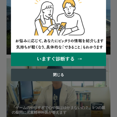
帰省は希望者だけでOK。お盆の時期に『不登校新聞』編
集長からの提言
2023.08.08
コラム
閉じる
「ゲームのやりすぎで心や脳はゆがまないの？」5つの親
の疑問に児童精神科医が答えます