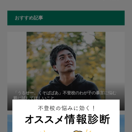
おすすめ記事
「うるせー、くそばばあ」不登校のわが子の暴言に悩む
親に試してほしいこと
2024.01.09
連載