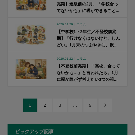
兆期】進級前の2月、「学校合っ
てないかも」に親ができること...
2026.01.29
コラム
【中学校1・2年生／不登校前兆
期】「行けなくはないけど、しん
どい」1月末のつぶやきに、親...
2026.01.22
コラム
【不登校前兆期】「高校、合って
ないかも…」と言われたら。1月
に親が急がず考えたい3つの視...
1
2
3
…
5

ピックアップ記事