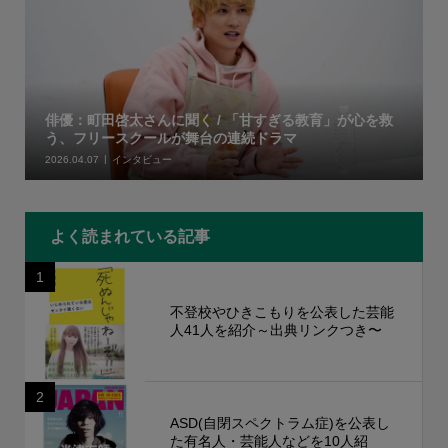
俳優：町田啓太さんに聞く / 「甘すぎる教育」が心を救
う、フリースクールが舞台の連続ドラマ
2026.04.07
インタビュー
よく読まれている記事
1
不登校やひきこもりを公表した芸能
人41人を紹介～出典リンクつき〜
2
ASD(自閉スペクトラム症)を公表し
た有名人・芸能人などを10人紹