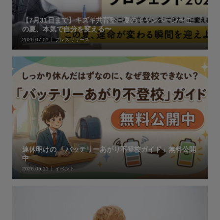
【7月31日まで】キズキ共育塾・夏のキャンペーン〜こ
の夏、本気で自分を変える〜
2026.07.01
プレスリリース
連休明けの 「バッテリーあがり不登校ガイド」無料公開
中
2026.05.11
イベント