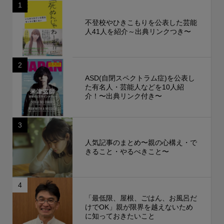
1
不登校やひきこもりを公表した芸能
人41人を紹介～出典リンクつき〜
2
ASD(自閉スペクトラム症)を公表し
た有名人・芸能人などを10人紹
介！〜出典リンク付き〜
3
人気記事のまとめ〜親の心構え・で
きること・やるべきこと〜
4
「最低限、屋根、ごはん、お風呂だ
けでOK」親が限界を越えないため
に知っておきたいこと