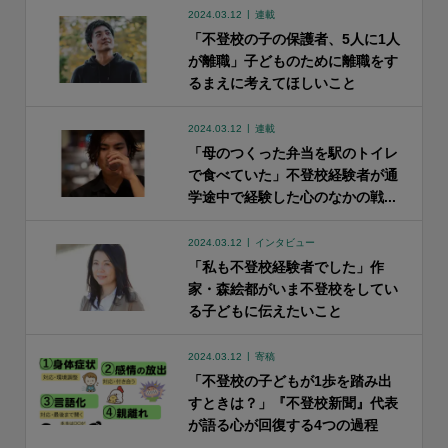
2024.03.12
連載
「不登校の子の保護者、5人に1人
が離職」子どものために離職をす
るまえに考えてほしいこと
2024.03.12
連載
「母のつくった弁当を駅のトイレ
で食べていた」不登校経験者が通
学途中で経験した心のなかの戦...
2024.03.12
インタビュー
「私も不登校経験者でした」作
家・森絵都がいま不登校をしてい
る子どもに伝えたいこと
2024.03.12
寄稿
「不登校の子どもが1歩を踏み出
すときは？」『不登校新聞』代表
が語る心が回復する4つの過程