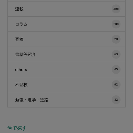
連載
308
コラム
288
寄稿
28
書籍等紹介
63
others
45
不登校
92
勉強・進学・進路
32
号で探す