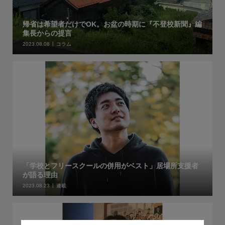
帰省は希望者だけでOK。お盆の時期に『不登校新聞』編
集長からの提言
2023.08.08
コラム
「学校とフリースクールの併用がベスト」居場所支援者
が語る理由
2023.08.23
連載