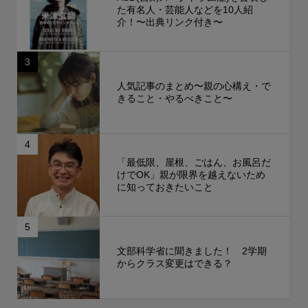
た有名人・芸能人などを10人紹
介！〜出典リンク付き〜
3
人気記事のまとめ〜親の心構え・で
きること・やるべきこと〜
4
「最低限、屋根、ごはん、お風呂だ
けでOK」親が限界を越えないため
に知っておきたいこと
5
文部科学省に聞きました！ 2学期
からクラス変更はできる？