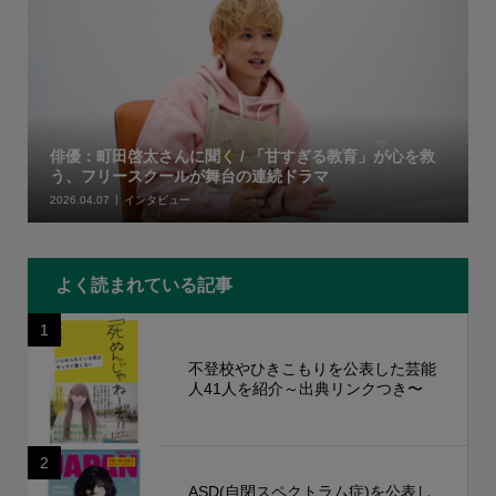
俳優：町田啓太さんに聞く / 「甘すぎる教育」が心を救
う、フリースクールが舞台の連続ドラマ
2026.04.07
インタビュー
よく読まれている記事
1
不登校やひきこもりを公表した芸能
人41人を紹介～出典リンクつき〜
2
ASD(自閉スペクトラム症)を公表し