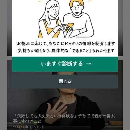
俳優：町田啓太さんに聞く / 「甘すぎる教育」が心を救
う、フリースクールが舞台の連続ドラマ
2026.04.07
インタビュー
閉じる
「失敗しても大丈夫という体験を」子育てで親が一番大
事にすべきこと
2024.01.09
イベント