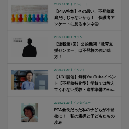
2025.01.31
アンケート
【PTA特集】その想い、不登校家
庭だけじゃないかも！ 保護者ア
ンケートに見るホンネ④
2025.01.30
コラム
【連載第7回】公的機関「教育支
援センター」は不登校の強い味
方！
2025.01.29
イベント
【1/31開催】無料YouTubeイベン
ト【不登校特化型】学校では教え
てくれない受験・進学準備のHo...
2025.01.29
インタビュー
PTA会長だった私の子どもが不登
校に！ 私の選択と子どもたちの
歩み