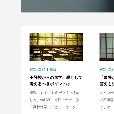
2020.12.24
連載
2020.12.2
不登校からの進学、親として
「葛藤
考えるべきポイントは
答えも
連載「すまいる式 子どものわか
メイン画
り方」vol.39 今回のテーマは
／石崎森
「高校進学で『どこに行くか』...
ですが…」