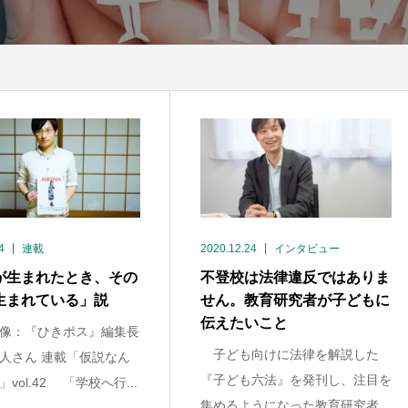
4
連載
2020.12.24
インタビュー
が生まれたとき、その
不登校は法律違反ではありま
生まれている」説
せん。教育研究者が子どもに
伝えたいこと
像：『ひきポス』編集長
子ども向けに法律を解説した
人さん 連載「仮説なん
『子ども六法』を発刊し、注目を
vol.42 「学校へ行...
集めるようになった教育研究者...