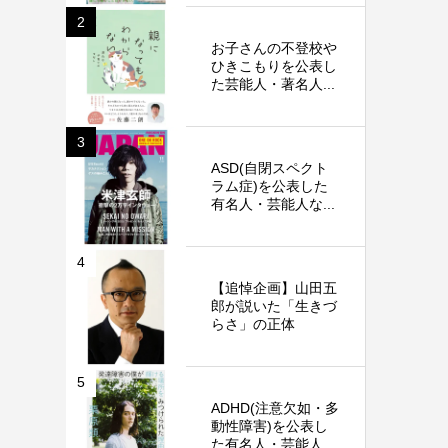
2
お子さんの不登校や
ひきこもりを公表し
た芸能人・著名人...
3
ASD(自閉スペクト
ラム症)を公表した
有名人・芸能人な...
4
【追悼企画】山田五
郎が説いた「生きづ
らさ」の正体
5
ADHD(注意欠如・多
動性障害)を公表し
た有名人・芸能人...