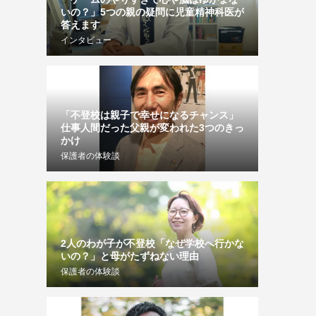
いの？」5つの親の疑問に児童精神科医が
答えます
インタビュー
「不登校は親子で幸せになるチャンス」
仕事人間だった父親が変われた3つのきっ
かけ
保護者の体験談
2人のわが子が不登校「なぜ学校へ行かな
いの？」と母がたずねない理由
保護者の体験談