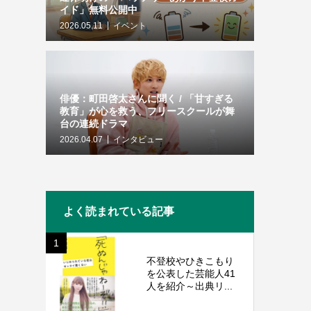
イド」無料公開中
2026.05.11
イベント
俳優：町田啓太さんに聞く / 「甘すぎる
教育」が心を救う、フリースクールが舞
台の連続ドラマ
2026.04.07
インタビュー
よく読まれている記事
1
不登校やひきこもり
を公表した芸能人41
人を紹介～出典リ...