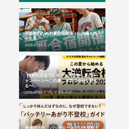
不登校のための夏合宿開催！in沖縄＆九
十九里
2026.07.14
イベント
【7月31日まで】キズキ共育塾・夏のキ
ャンペーン〜この夏、本気で自分を変え
る〜
2026.07.01
プレスリリース
連休明けの 「バッテリーあがり不登校ガ