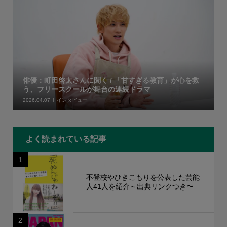
俳優：町田啓太さんに聞く / 「甘すぎる教育」が心を救
う、フリースクールが舞台の連続ドラマ
2026.04.07
インタビュー
よく読まれている記事
1
不登校やひきこもりを公表した芸能
人41人を紹介～出典リンクつき〜
2