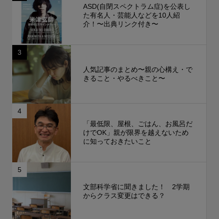
ASD(自閉スペクトラム症)を公表し
た有名人・芸能人などを10人紹
介！〜出典リンク付き〜
3
人気記事のまとめ〜親の心構え・で
きること・やるべきこと〜
4
「最低限、屋根、ごはん、お風呂だ
けでOK」親が限界を越えないため
に知っておきたいこと
5
文部科学省に聞きました！ 2学期
からクラス変更はできる？