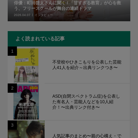
俳優：町田啓太さんに聞く / 「甘すぎる教育」が心を救
う、フリースクールが舞台の連続ドラマ
2026.04.07
インタビュー
よく読まれている記事
1
不登校やひきこもりを公表した芸能
人41人を紹介～出典リンクつき〜
2
ASD(自閉スペクトラム症)を公表し
た有名人・芸能人などを10人紹
介！〜出典リンク付き〜
3
人気記事のまとめ〜親の心構え・で