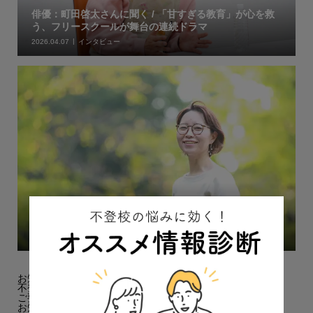
俳優：町田啓太さんに聞く / 「甘すぎる教育」が心を救
う、フリースクールが舞台の連続ドラマ
2026.04.07
インタビュー
2人のわが子が不登校「なぜ学校へ行かないの？」と母が
たずねない理由
2023.08.28
保護者の体験談
お知らせ
不登校オンラインへのお問い合わせについて
ご要望・ご感想フォームを設置しました！
お知らせ欄を追加しました