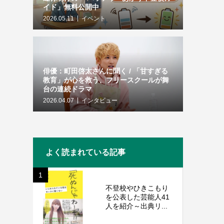
イド」無料公開中
2026.05.11
イベント
俳優：町田啓太さんに聞く / 「甘すぎる
教育」が心を救う、フリースクールが舞
台の連続ドラマ
2026.04.07
インタビュー
よく読まれている記事
1
不登校やひきこもり
を公表した芸能人41
人を紹介～出典リ...