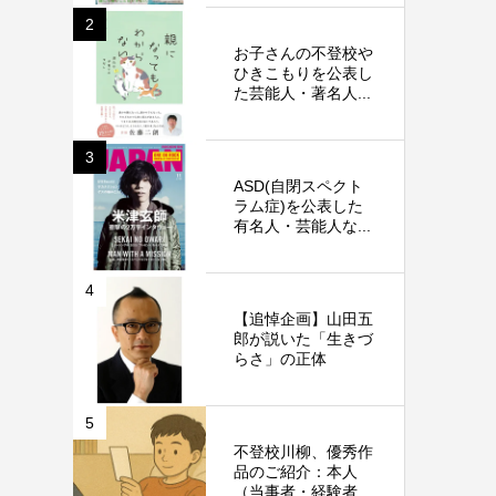
2
お子さんの不登校や
ひきこもりを公表し
た芸能人・著名人...
3
ASD(自閉スペクト
ラム症)を公表した
有名人・芸能人な...
4
【追悼企画】山田五
郎が説いた「生きづ
らさ」の正体
5
不登校川柳、優秀作
品のご紹介：本人
（当事者・経験者...