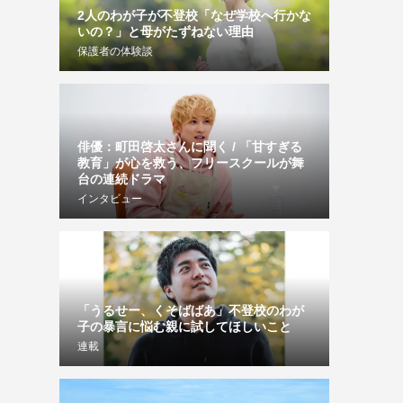
2人のわが子が不登校「なぜ学校へ行かな
いの？」と母がたずねない理由
保護者の体験談
俳優：町田啓太さんに聞く / 「甘すぎる
教育」が心を救う、フリースクールが舞
台の連続ドラマ
インタビュー
「うるせー、くそばばあ」不登校のわが
子の暴言に悩む親に試してほしいこと
連載