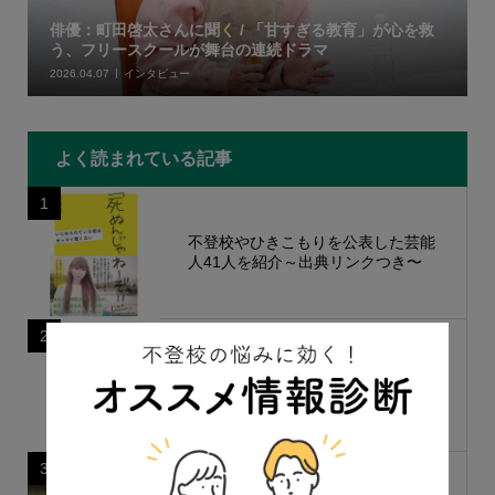
俳優：町田啓太さんに聞く / 「甘すぎる教育」が心を救
う、フリースクールが舞台の連続ドラマ
2026.04.07
インタビュー
よく読まれている記事
1
不登校やひきこもりを公表した芸能
人41人を紹介～出典リンクつき〜
2
ASD(自閉スペクトラム症)を公表し
た有名人・芸能人などを10人紹
介！〜出典リンク付き〜
3