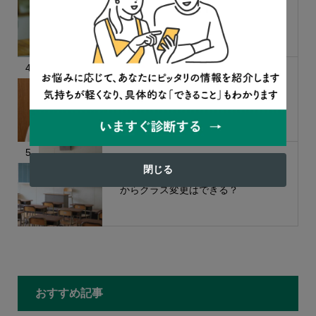
人気記事のまとめ〜親の心構え・で
きること・やるべきこと〜
4
「最低限、屋根、ごはん、お風呂だ
けでOK」親が限界を越えないため
に知っておきたいこと
5
閉じる
文部科学省に聞きました！ 2学期
からクラス変更はできる？
もっと見る
おすすめ記事