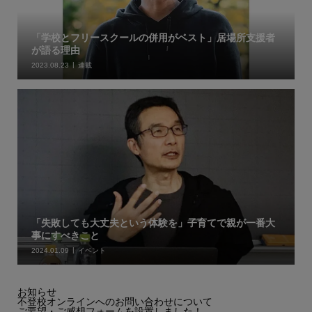
「学校とフリースクールの併用がベスト」居場所支援者
が語る理由
2023.08.23
連載
「失敗しても大丈夫という体験を」子育てで親が一番大
事にすべきこと
2024.01.09
イベント
お知らせ
不登校オンラインへのお問い合わせについて
ご要望・ご感想フォームを設置しました！