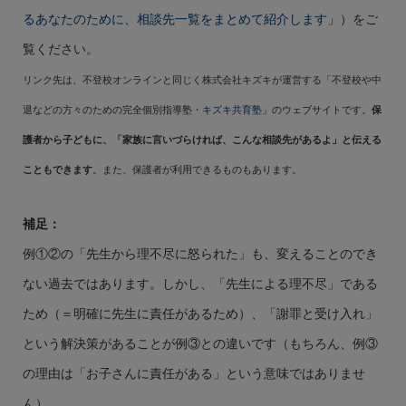
るあなたのために、相談先一覧をまとめて紹介します
」）をご
覧ください。
リンク先は、不登校オンラインと同じく株式会社キズキが運営する「不登校や中
退などの方々のための完全個別指導塾・
キズキ共育塾
」のウェブサイトです。
保
護者から子どもに、「家族に言いづらければ、こんな相談先があるよ」と伝える
こともできます
。また、保護者が利用できるものもあります。
補足：
例①②の「先生から理不尽に怒られた」も、変えることのでき
ない過去ではあります。しかし、「先生による理不尽」である
ため（＝明確に先生に責任があるため）、「謝罪と受け入れ」
という解決策があることが例③との違いです（もちろん、例③
の理由は「お子さんに責任がある」という意味ではありませ
ん）。