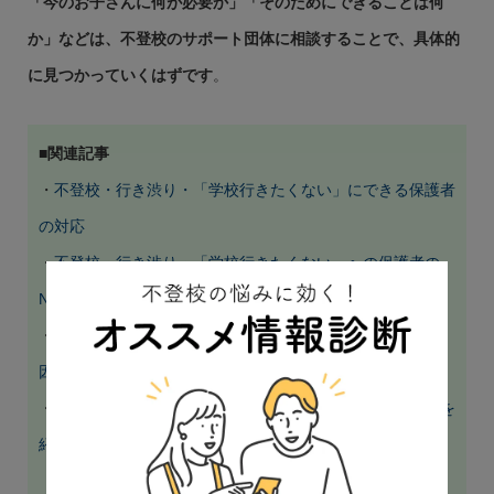
「今のお子さんに何が必要か」「そのためにできることは何
か」などは、不登校のサポート団体に相談することで、具体的
に見つかっていくはずです
。
■関連記事
・
不登校・行き渋り・「学校行きたくない」にできる保護者
の対応
・
不登校・行き渋り・「学校行きたくない」への保護者の
NG対応（してはいけない対応）
・
文部科学省の調査に見る、小中学生の不登校の主たる要
因：令和4年（2022年）版
・
不登校のサポート団体・専門家（相談先）の例と探し方を
紹介します！