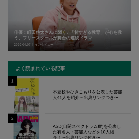
俳優：町田啓太さんに聞く / 「甘すぎる教育」が心を救
う、フリースクールが舞台の連続ドラマ
2026.04.07
インタビュー
よく読まれている記事
1
不登校やひきこもりを公表した芸能
人41人を紹介～出典リンクつき〜
2
ASD(自閉スペクトラム症)を公表し
た有名人・芸能人などを10人紹
介！〜出典リンク付き〜