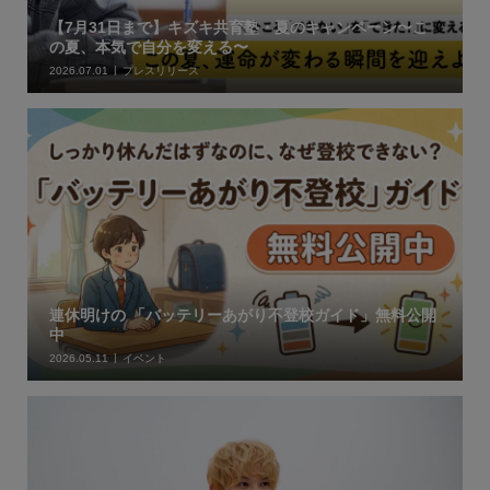
【7月31日まで】キズキ共育塾・夏のキャンペーン〜こ
の夏、本気で自分を変える〜
2026.07.01
プレスリリース
連休明けの 「バッテリーあがり不登校ガイド」無料公開
中
2026.05.11
イベント