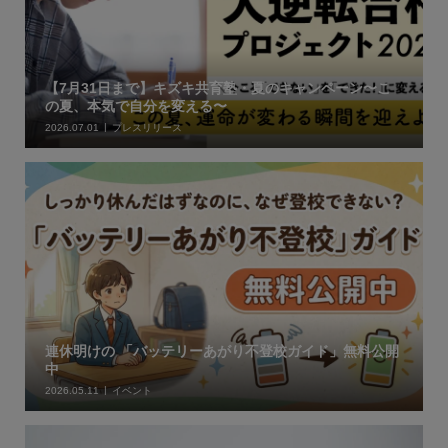
【7月31日まで】キズキ共育塾・夏のキャンペーン〜こ
の夏、本気で自分を変える〜
2026.07.01
プレスリリース
連休明けの 「バッテリーあがり不登校ガイド」無料公開
中
2026.05.11
イベント