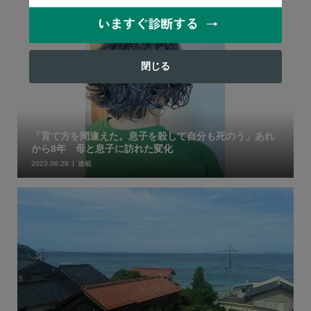
閉じる
「育て方を間違えた。息子を殺して自分も死のう」あれ
から8年 母と息子に訪れた変化
2023.06.28
連載