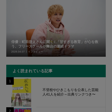
俳優：町田啓太さんに聞く / 「甘すぎる教育」が心を救
う、フリースクールが舞台の連続ドラマ
2026.04.07
インタビュー
よく読まれている記事
1
不登校やひきこもりを公表した芸能
人41人を紹介～出典リンクつき〜
2