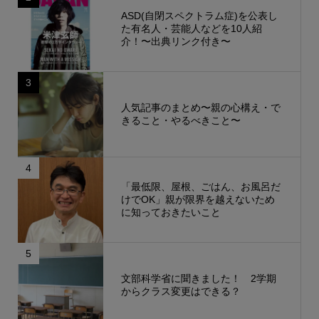
ASD(自閉スペクトラム症)を公表し
た有名人・芸能人などを10人紹
介！〜出典リンク付き〜
3
人気記事のまとめ〜親の心構え・で
きること・やるべきこと〜
4
「最低限、屋根、ごはん、お風呂だ
けでOK」親が限界を越えないため
に知っておきたいこと
5
文部科学省に聞きました！ 2学期
からクラス変更はできる？