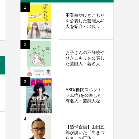
1
不登校やひきこもり
を公表した芸能人41
人を紹介～出典リ...
2
お子さんの不登校や
ひきこもりを公表し
た芸能人・著名人...
3
ASD(自閉スペクト
ラム症)を公表した
有名人・芸能人な...
4
【追悼企画】山田五
郎が説いた「生きづ
らさ」の正体