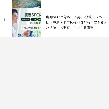
慶應SFCに合格──高校不登校・うつ
」１
病・中退・半年勉強ゼロだった僕を変え
た「第二の実家」キズキ共育塾