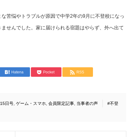
な苦悩やトラブルが原因で中学2年の9月に不登校になっ
きませんでした。家に届けられる宿題はやらず、外へ出て
。
Hatena
Pocket
RSS
月15日号
,
ゲーム・スマホ
,
会員限定記事
,
当事者の声
#不登