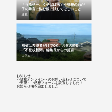
「うるせー、くそばばあ」不登校のわが
子の暴言に悩む親に試してほしいこと
連載
帰省は希望者だけでOK。お盆の時期に
『不登校新聞』編集長からの提言
コラム
お知らせ
不登校オンラインへのお問い合わせについて
ご要望・ご感想フォームを設置しました！
お知らせ欄を追加しました