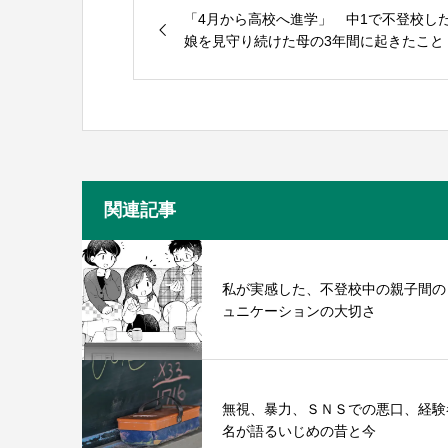
「4月から高校へ進学」 中1で不登校し
娘を見守り続けた母の3年間に起きたこと
関連記事
私が実感した、不登校中の親子間の
ュニケーションの大切さ
無視、暴力、ＳＮＳでの悪口、経験
名が語るいじめの昔と今