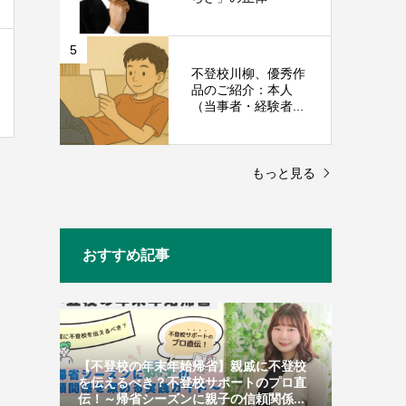
5
不登校川柳、優秀作
品のご紹介：本人
（当事者・経験者...
もっと見る
おすすめ記事
【不登校の年末年始帰省】親戚に不登校
を伝えるべき？不登校サポートのプロ直
伝！～帰省シーズンに親子の信頼関係...