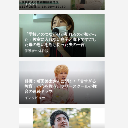
イベント
「学校とのつながりが切れるのが怖かっ
た」教室に入れない息子と廊下ですごし
た母の思いを断ち切った夫の一言
保護者の体験談
俳優：町田啓太さんに聞く / 「甘すぎる
教育」が心を救う、フリースクールが舞
台の連続ドラマ
インタビュー