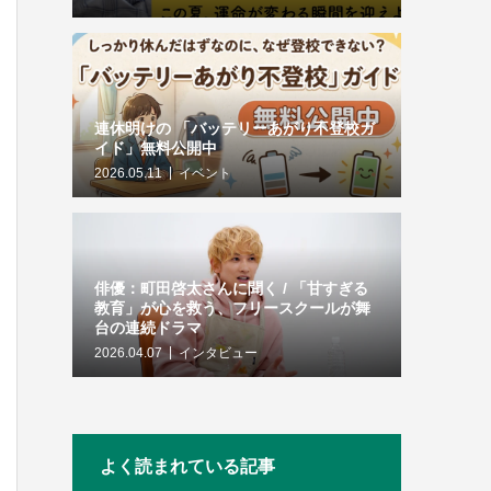
連休明けの 「バッテリーあがり不登校ガ
イド」無料公開中
2026.05.11
イベント
俳優：町田啓太さんに聞く / 「甘すぎる
教育」が心を救う、フリースクールが舞
台の連続ドラマ
2026.04.07
インタビュー
よく読まれている記事