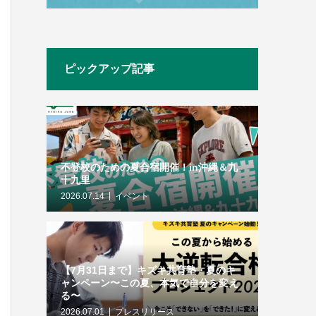
ピックアップ記事
不登校のための夏合宿開催！in沖縄＆九
十九里
2026.07.14
イベント
【7月31日まで】キズキ共育塾・夏のキ
ャンペーン〜この夏、本気で自分を変え
る〜
2026.07.01
プレスリリース