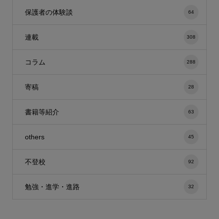
保護者の体験談
64
連載
308
コラム
288
寄稿
28
書籍等紹介
63
others
45
不登校
92
勉強・進学・進路
32