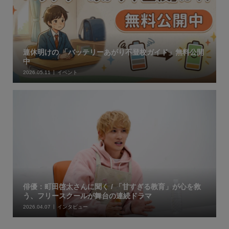
連休明けの 「バッテリーあがり不登校ガイド」無料公開
中
2026.05.11
イベント
俳優：町田啓太さんに聞く / 「甘すぎる教育」が心を救
う、フリースクールが舞台の連続ドラマ
2026.04.07
インタビュー