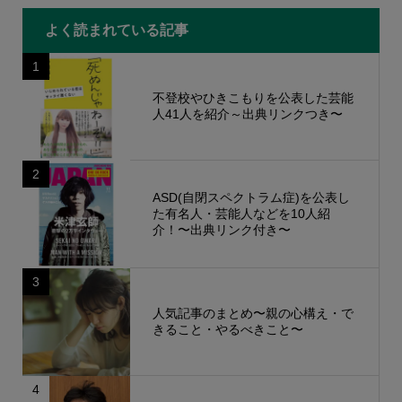
よく読まれている記事
1
不登校やひきこもりを公表した芸能
人41人を紹介～出典リンクつき〜
2
ASD(自閉スペクトラム症)を公表し
た有名人・芸能人などを10人紹
介！〜出典リンク付き〜
3
人気記事のまとめ〜親の心構え・で
きること・やるべきこと〜
4