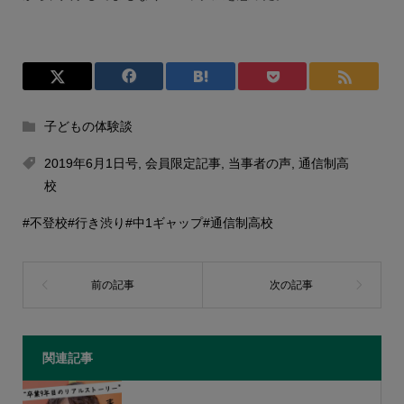
子どもの体験談
2019年6月1日号
,
会員限定記事
,
当事者の声
,
通信制高
校
#不登校
#行き渋り
#中1ギャップ
#通信制高校
関連記事