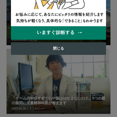
帰省は希望者だけでOK。お盆の時期に『不登校新聞』編
集長からの提言
2023.08.08
コラム
閉じる
「ゲームのやりすぎで心や脳はゆがまないの？」5つの親
の疑問に児童精神科医が答えます
2023.06.28
インタビュー