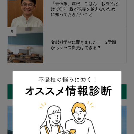
「最低限、屋根、ごはん、お風呂だ
けでOK」親が限界を越えないため
に知っておきたいこと
5
文部科学省に聞きました！ 2学期
からクラス変更はできる？
もっと見る
おすすめ記事