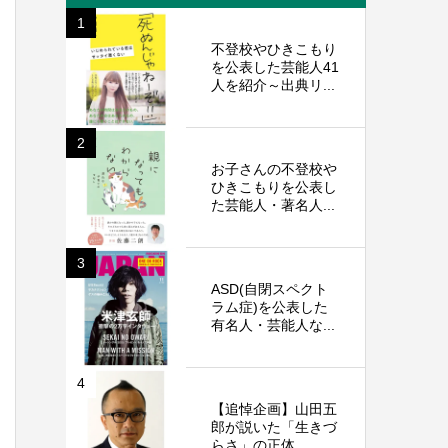
1
不登校やひきこもり
を公表した芸能人41
人を紹介～出典リ...
2
お子さんの不登校や
ひきこもりを公表し
た芸能人・著名人...
3
ASD(自閉スペクト
ラム症)を公表した
有名人・芸能人な...
4
【追悼企画】山田五
郎が説いた「生きづ
らさ」の正体