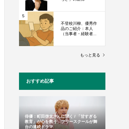
5
不登校川柳、優秀作
品のご紹介：本人
（当事者・経験者...
もっと見る
おすすめ記事
俳優：町田啓太さんに聞く / 「甘すぎる
教育」が心を救う、フリースクールが舞
台の連続ドラマ