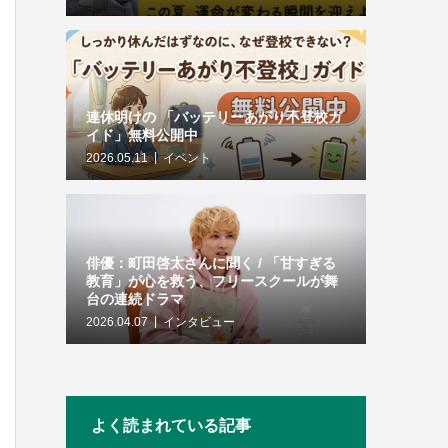
連休明けの 「バッテリーあがり不登校ガ
イド」無料公開中
2026.05.11
イベント
俳優：町田啓太さんに聞く / 「甘すぎる
教育」が心を救う、フリースクールが舞
台の連続ドラマ
2026.04.07
インタビュー
よく読まれている記事