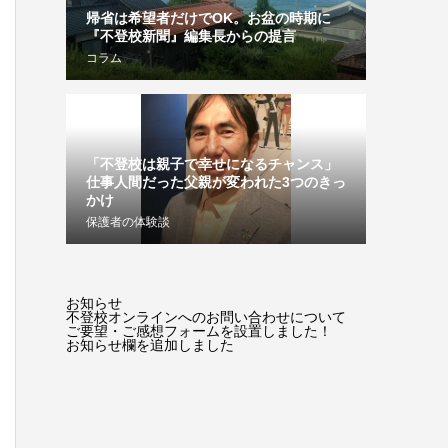
帰省は希望者だけでOK。お盆の時期に
『不登校新聞』編集長からの提言
コラム
「不登校は親子で幸せになるチャンス」
仕事人間だった父親が変われた3つのきっ
かけ
保護者の体験談
お知らせ
不登校オンラインへのお問い合わせについて
ご要望・ご感想フォームを設置しました！
お知らせ欄を追加しました