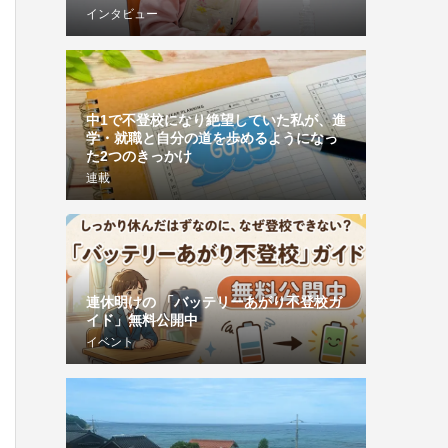
インタビュー
中1で不登校になり絶望していた私が、進
学・就職と自分の道を歩めるようになっ
た2つのきっかけ
連載
連休明けの 「バッテリーあがり不登校ガ
イド」無料公開中
イベント