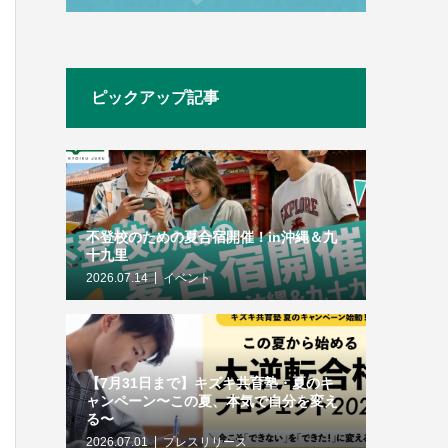
ピックアップ記事
不登校のための夏合宿開催！in沖縄＆九
十九里
2026.07.14
イベント
【7月31日まで】キズキ共育塾・夏のキ
ャンペーン〜この夏、本気で自分を変え
る〜
2026.07.01
プレスリリース