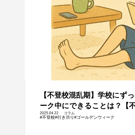
【不登校混乱期】学校にず
ーク中にできることは？【
2025.04.22
コラム
#不登校
#行き渋り
#ゴールデンウィーク