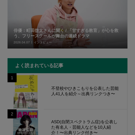
俳優：町田啓太さんに聞く / 「甘すぎる教育」が心を救
う、フリースクールが舞台の連続ドラマ
2026.04.07
インタビュー
よく読まれている記事
1
不登校やひきこもりを公表した芸能
人41人を紹介～出典リンクつき〜
2
ASD(自閉スペクトラム症)を公表し
た有名人・芸能人などを10人紹
介！〜出典リンク付き〜