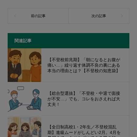
関連記事
【不登校前兆期】「朝になるとお腹が
痛い…」繰り返す体調不良の裏にある
本当の理由とは？【不登校の知恵袋】
【総合型選抜】「不登校・中退で面接
が不安…」でも、コレをおさえれば大
丈夫！
【全日制高校1・2年生／不登校混乱
期】進級ムードがしんどい2月。4月を