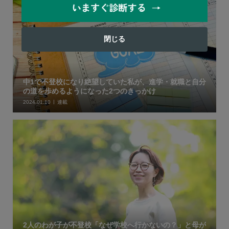
閉じる
中1で不登校になり絶望していた私が、進学・就職と自分
の道を歩めるようになった2つのきっかけ
2024.01.10
連載
2人のわが子が不登校「なぜ学校へ行かないの？」と母が