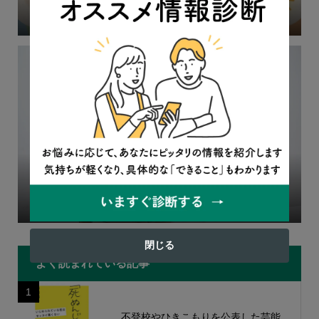
中
2026.05.11
イベント
俳優：町田啓太さんに聞く / 「甘すぎる教育」が心を救
う、フリースクールが舞台の連続ドラマ
2026.04.07
インタビュー
閉じる
よく読まれている記事
1
不登校やひきこもりを公表した芸能