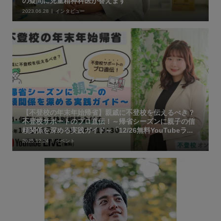
の疑問に児童精神科医が答えます
2023.06.28
インタビュー
【不登校の年末年始帰省】親戚に不登校を伝えるべき？
不登校サポートのプロ直伝！～帰省シーズンに親子の信
頼関係を深める実践ガイド～「12/26無料YouTubeラ...
2025.12.24
イベント