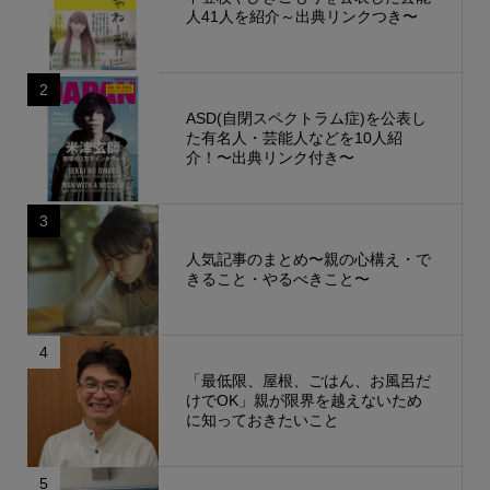
人41人を紹介～出典リンクつき〜
2
ASD(自閉スペクトラム症)を公表し
た有名人・芸能人などを10人紹
介！〜出典リンク付き〜
3
人気記事のまとめ〜親の心構え・で
きること・やるべきこと〜
4
「最低限、屋根、ごはん、お風呂だ
けでOK」親が限界を越えないため
に知っておきたいこと
5