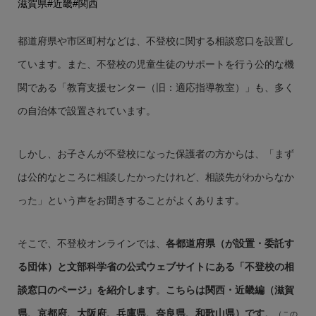
滋賀県
#近畿
#関西
都道府県や市区町村などは、不登校に関する相談窓口を設置し
ています。また、不登校の児童生徒のサポートを行う公的な機
関である「教育支援センター（旧：適応指導教室）」も、多く
の自治体で設置されています。
しかし、お子さんが不登校になった保護者の方からは、「まず
は公的なところに相談したかったけれど、相談先がわからなか
った」という声をお聞きすることがよくあります。
そこで、不登校オンラインでは、
各都道府県（が設置・委託す
る団体）と文部科学省の公式ウェブサイトにある「不登校の相
談窓口のページ」を紹介します
。
こちらは関西・近畿編（滋賀
県、京都府、大阪府、兵庫県、奈良県、和歌山県）です
。
（この