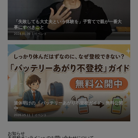
「失敗しても大丈夫という体験を」子育てで親が一番大
事にすべきこと
2024.01.09
イベント
連休明けの 「バッテリーあがり不登校ガイド」無料公開
中
2026.05.11
イベント
お知らせ
不登校オンラインへのお問い合わせについて