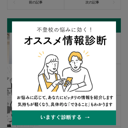
関連記事
「つらいなら1日ずつ生きればいい」実
業家が伝える刹那的生き方のススメ
【全文公開】
「中学3年間はほぼ授業に出ていませ
ん」不登校経験者が夢中になれること
を見つけたターニングポイント
「不登校でもよいけど、私の支え方は
あってるの」子育ての正解に悩んだ母
親の葛藤【全文公開】