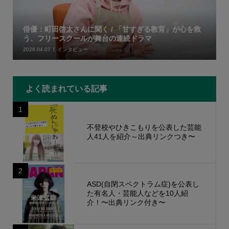
俳優：町田啓太さんに聞く / 「甘すぎる教育」が心を救
う、フリースクールが舞台の連続ドラマ
2026.04.07
インタビュー
よく読まれている記事
1
不登校やひきこもりを公表した芸能
人41人を紹介～出典リンクつき〜
2
ASD(自閉スペクトラム症)を公表し
た有名人・芸能人などを10人紹
介！〜出典リンク付き〜