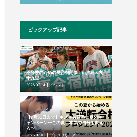
ピックアップ記事
不登校のための夏合宿開催！in沖縄＆九
十九里
2026.07.14
イベント
【7月31日まで】キズキ共育塾・夏のキ
ャンペーン〜この夏、本気で自分を変え
る〜
2026.07.01
プレスリリース