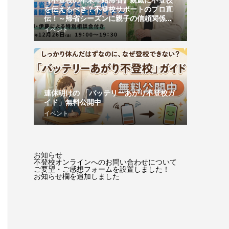
【不登校の年末年始帰省】親戚に不登校
を伝えるべき？不登校サポートのプロ直
伝！～帰省シーズンに親子の信頼関係...
イベント
連休明けの 「バッテリーあがり不登校ガ
イド」無料公開中
イベント
お知らせ
不登校オンラインへのお問い合わせについて
ご要望・ご感想フォームを設置しました！
お知らせ欄を追加しました