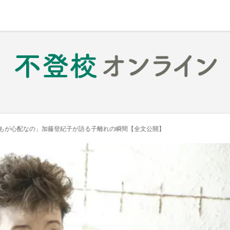
もが心配なの」加藤登紀子が語る子離れの瞬間【全文公開】