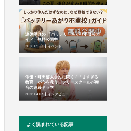
連休明けの 「バッテリーあがり不登校ガ
イド」無料公開中
2026.05.11
イベント
俳優：町田啓太さんに聞く / 「甘すぎる
教育」が心を救う、フリースクールが舞
台の連続ドラマ
2026.04.07
インタビュー
よく読まれている記事