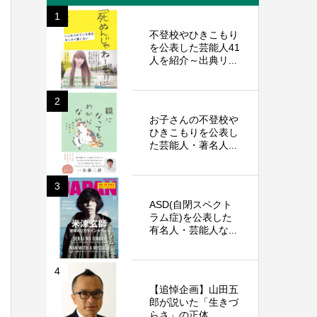
1
不登校やひきこもり
を公表した芸能人41
人を紹介～出典リ...
2
お子さんの不登校や
ひきこもりを公表し
た芸能人・著名人...
3
ASD(自閉スペクト
ラム症)を公表した
有名人・芸能人な...
4
【追悼企画】山田五
郎が説いた「生きづ
らさ」の正体