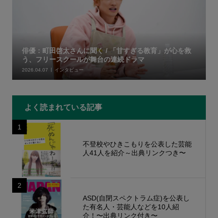
俳優：町田啓太さんに聞く / 「甘すぎる教育」が心を救
う、フリースクールが舞台の連続ドラマ
2026.04.07
インタビュー
よく読まれている記事
1
不登校やひきこもりを公表した芸能
人41人を紹介～出典リンクつき〜
2
ASD(自閉スペクトラム症)を公表し
た有名人・芸能人などを10人紹
介！〜出典リンク付き〜