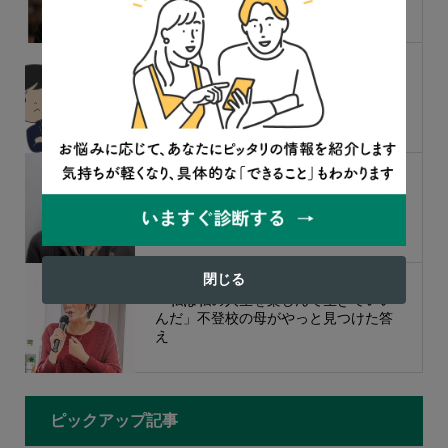
「どんな子が不登校になりやすい？」
フリースクール代表の答え
「私の心に問題があったのか？」 あ
れから30年、経験者が考える「不登校
とイップス」
閉じる
「私は私の人生を楽しんで生きていい
んだ」不登校の母がやっと見つけた答
え
ピックアップ記事