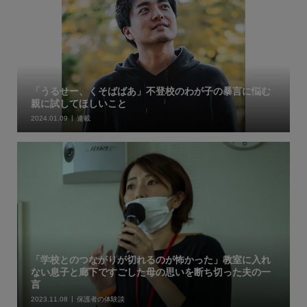
「うるせー、くそばばあ」不登校のわが子の暴言に悩む
親に試してほしいこと
2024.01.09
連載
「学校とのつながりが切れるのが怖かった」教室に入れ
ない息子と廊下ですごした母の思いを断ち切った夫の一
言
2023.11.08
保護者の体験談