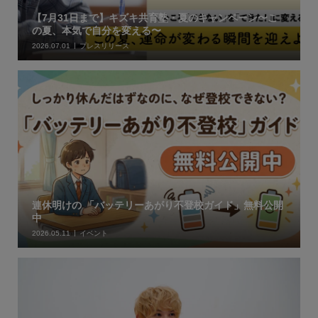
【7月31日まで】キズキ共育塾・夏のキャンペーン〜こ
の夏、本気で自分を変える〜
2026.07.01
プレスリリース
連休明けの 「バッテリーあがり不登校ガイド」無料公開
中
2026.05.11
イベント