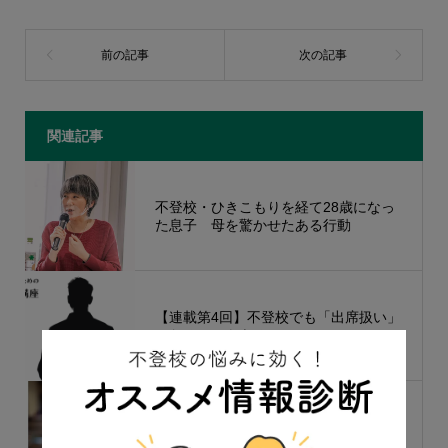
関連記事
不登校・ひきこもりを経て28歳になっ
た息子 母を驚かせたある行動
【連載第4回】不登校でも「出席扱い」
になることもある！?
手取り足取りでもダメだった 不登校
だった俺と高校教師の攻防②