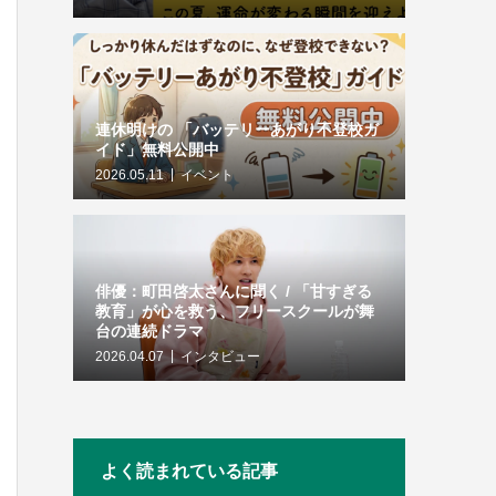
連休明けの 「バッテリーあがり不登校ガ
イド」無料公開中
2026.05.11
イベント
俳優：町田啓太さんに聞く / 「甘すぎる
教育」が心を救う、フリースクールが舞
台の連続ドラマ
2026.04.07
インタビュー
よく読まれている記事