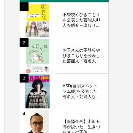
1
不登校やひきこもり
を公表した芸能人41
人を紹介～出典リ...
2
お子さんの不登校や
ひきこもりを公表し
た芸能人・著名人...
3
ASD(自閉スペクト
ラム症)を公表した
有名人・芸能人な...
4
【追悼企画】山田五
郎が説いた「生きづ
らさ」の正体