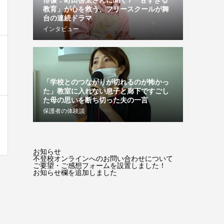
俳優：町田啓太さんに聞く / 「甘すぎる
教育」が心を救う、フリースクールが舞
台の連続ドラマ
インタビュー
「学校とのつながりが切れるのが怖かっ
た」教室に入れない息子と廊下ですごし
た母の思いを断ち切った夫の一言
保護者の体験談
お知らせ
不登校オンラインへのお問い合わせについて
ご要望・ご感想フォームを設置しました！
お知らせ欄を追加しました