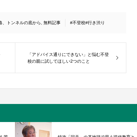
略、トンネルの底から
,
無料記事
#不登校
#行き渋り
を
「アドバイス通りにできない」と悩む不登
校の親に試してほしい2つのこと
を苦
特攻「回天」の基地跡で思う現代教育と