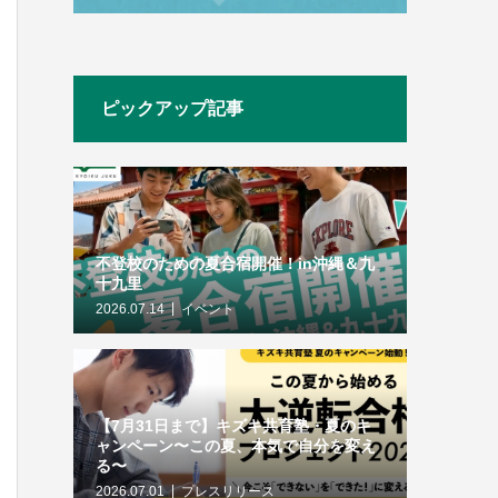
ピックアップ記事
不登校のための夏合宿開催！in沖縄＆九
十九里
2026.07.14
イベント
【7月31日まで】キズキ共育塾・夏のキ
ャンペーン〜この夏、本気で自分を変え
る〜
2026.07.01
プレスリリース