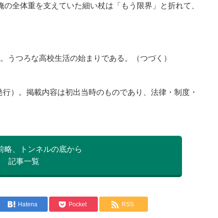
俺の全体重を支えていた細い杖は「もう限界」と折れて、
い。うつろな高校生活の始まりである。（つづく）
1日発行）。掲載内容は初出当時のものであり、法律・制度・
）
前略、トンネルの底から
記事一覧
Hatena
Pocket
RSS