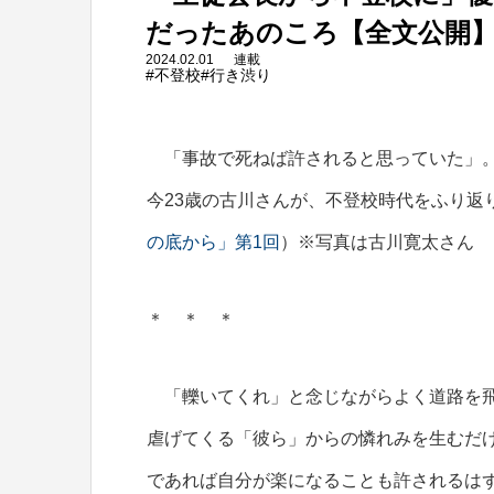
だったあのころ【全文公開
2024.02.01
連載
#不登校
#行き渋り
「事故で死ねば許されると思っていた」。
今23歳の古川さんが、不登校時代をふり返
の底から」第1回
）※写真は古川寛太さん
＊ ＊ ＊
「轢いてくれ」と念じながらよく道路を飛
虐げてくる「彼ら」からの憐れみを生むだ
であれば自分が楽になることも許されるは