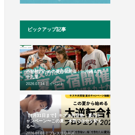
ピックアップ記事
不登校のための夏合宿開催！in沖縄＆九
十九里
2026.07.14
イベント
【7月31日まで】キズキ共育塾・夏のキ
ャンペーン〜この夏、本気で自分を変え
る〜
2026.07.01
プレスリリース