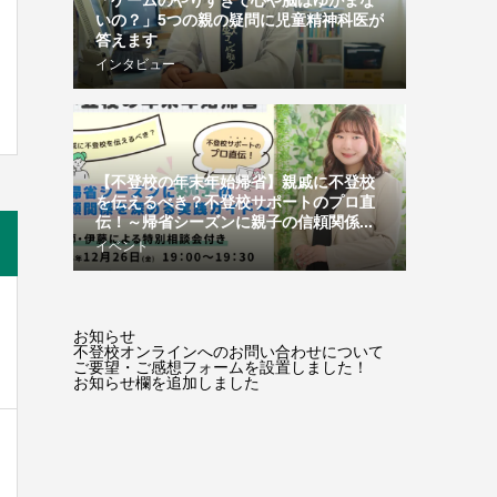
「ゲームのやりすぎで心や脳はゆがまな
いの？」5つの親の疑問に児童精神科医が
答えます
インタビュー
【不登校の年末年始帰省】親戚に不登校
を伝えるべき？不登校サポートのプロ直
伝！～帰省シーズンに親子の信頼関係...
イベント
お知らせ
不登校オンラインへのお問い合わせについて
ご要望・ご感想フォームを設置しました！
お知らせ欄を追加しました