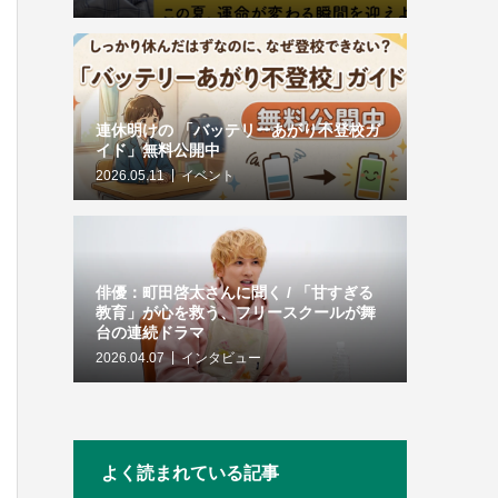
連休明けの 「バッテリーあがり不登校ガ
イド」無料公開中
2026.05.11
イベント
俳優：町田啓太さんに聞く / 「甘すぎる
教育」が心を救う、フリースクールが舞
台の連続ドラマ
2026.04.07
インタビュー
よく読まれている記事