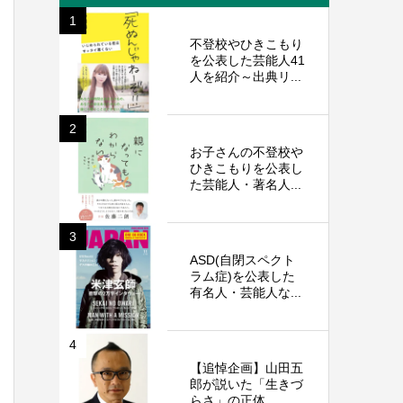
1
不登校やひきこもり
を公表した芸能人41
人を紹介～出典リ...
2
お子さんの不登校や
ひきこもりを公表し
た芸能人・著名人...
3
ASD(自閉スペクト
ラム症)を公表した
有名人・芸能人な...
4
【追悼企画】山田五
郎が説いた「生きづ
らさ」の正体