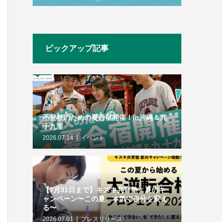
ピックアップ記事
不登校のための夏合宿開催！in沖縄＆九
十九里
2026.07.14
イベント
【7月31日まで】キズキ共育塾・夏のキ
ャンペーン〜この夏、本気で自分を変え
る〜
2026.07.01
プレスリリース