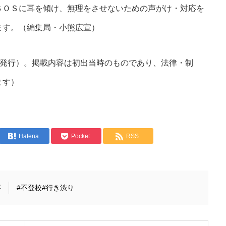
ＳＯＳに耳を傾け、無理をさせないための声がけ・対応を
ます。（編集局・小熊広宣）
15日発行）。掲載内容は初出当時のものであり、法律・制
ます）
Hatena
Pocket
RSS
事
#不登校
#行き渋り