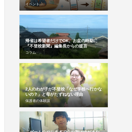
イベント
帰省は希望者だけでOK。お盆の時期に
『不登校新聞』編集長からの提言
コラム
2人のわが子が不登校「なぜ学校へ行かな
いの？」と母がたずねない理由
保護者の体験談