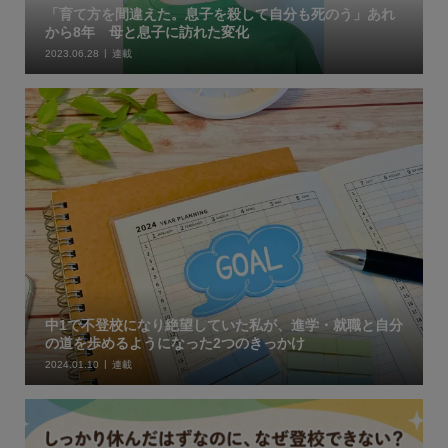
「育て方を間違えた。息子を殺して自分も死のう」あれ
から8年 母と息子に訪れた変化
2023.06.28
連載
中1で不登校になり絶望していた私が、進学・就職と自分
の道を歩めるようになった2つのきっかけ
2024.01.10
連載