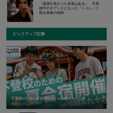
「迷惑行為だった自覚はある」 不登
校中のオアシスとなった「トイレ」に
残る青春の痕跡
ピックアップ記事
不登校のための夏合宿開催！in沖縄＆九十九里
2026.07.14
イベント