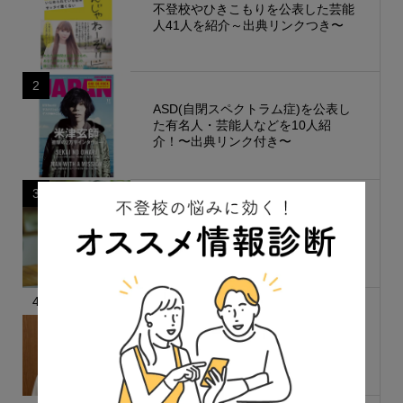
不登校やひきこもりを公表した芸能
人41人を紹介～出典リンクつき〜
2
ASD(自閉スペクトラム症)を公表し
た有名人・芸能人などを10人紹
介！〜出典リンク付き〜
3
人気記事のまとめ〜親の心構え・で
きること・やるべきこと〜
4
「最低限、屋根、ごはん、お風呂だ
けでOK」親が限界を越えないため
に知っておきたいこと