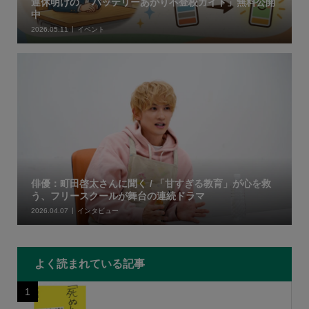
連休明けの 「バッテリーあがり不登校ガイド」無料公開
中
2026.05.11
イベント
俳優：町田啓太さんに聞く / 「甘すぎる教育」が心を救
う、フリースクールが舞台の連続ドラマ
2026.04.07
インタビュー
よく読まれている記事
1