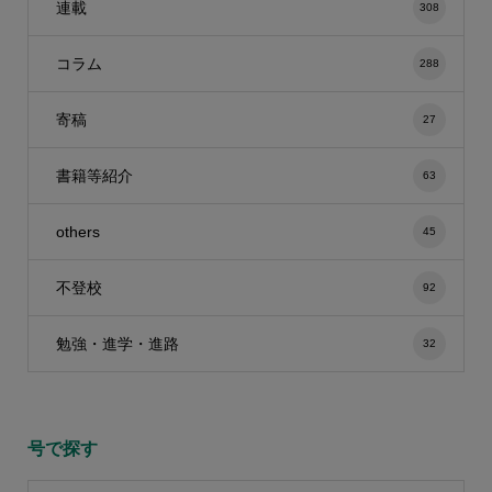
連載
308
コラム
288
寄稿
27
書籍等紹介
63
others
45
不登校
92
勉強・進学・進路
32
号で探す