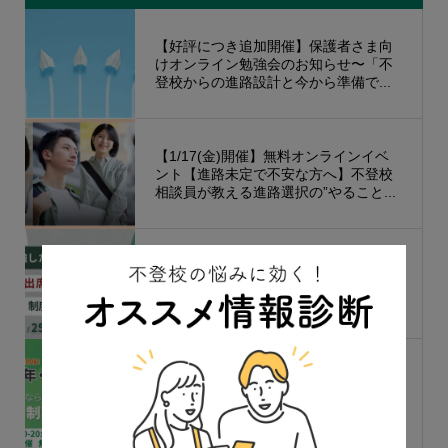
【好評につき追加開催】保護者さま向
けオンライン勉強会のお知らせ〜「不
登校からの進路設計と今から準備で...
【1/17(金)開催】無料オンラインイベ
ント【進路未定で不安な方へ】不登校
相談員が教える進路選択の”やること...
【7/25無料オンラインイベント】【不
登校の出席認定制度】塾で勉強した日
が“学校の出席扱い”になる！ 不登校...
高校留年・中退の危機！「通信制高校
に転校すべき？」大学合格を見据えた
「転校先の選び方」を一挙紹介。【...