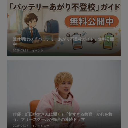
連休明けの 「バッテリーあがり不登校ガイド」無料公開
中
2026.05.11
イベント
俳優：町田啓太さんに聞く / 「甘すぎる教育」が心を救
う、フリースクールが舞台の連続ドラマ
2026.04.07
インタビュー