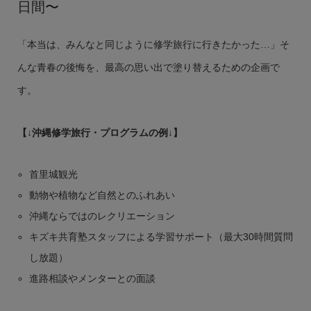
日間〜
「本当は、みんなと同じように修学旅行に行きたかった…」そ
んな青春の後悔を、最高の思い出で塗り替えるための企画で
す。
【↓沖縄修学旅行・プログラムの例↓】
首里城観光
動物や植物など自然とのふれあい
沖縄ならではのレクリエーション
キズキ共育塾スタッフによる学習サポート（最大30時間質問
し放題）
進路相談やメンターとの面談