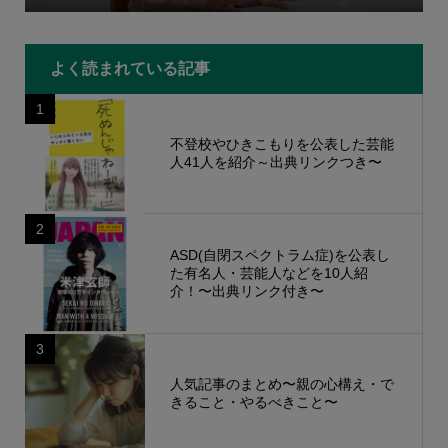
よく読まれている記事
1
不登校やひきこもりを公表した芸能
人41人を紹介～出典リンクつき〜
2
ASD(自閉スペクトラム症)を公表し
た有名人・芸能人などを10人紹
介！〜出典リンク付き〜
3
人気記事のまとめ〜親の心構え・で
きること・やるべきこと〜