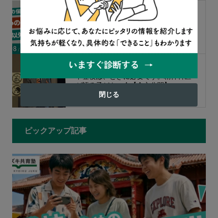
【夏休みのダラダラ問題に終止符】不
登校のお子さんの「生活」と「勉強」
を整える、“見守る”以外の次の一手（...
不登校は、ときに必要です。精神科医
が語る子どもの今【全文公開】
閉じる
ピックアップ記事