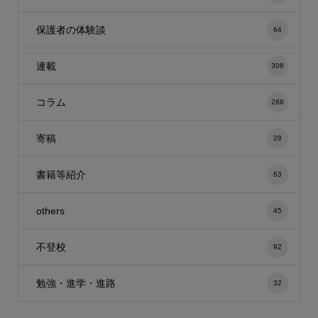
保護者の体験談
64
連載
308
コラム
288
寄稿
28
書籍等紹介
63
others
45
不登校
92
勉強・進学・進路
32