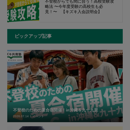
不登校からでも間に合う！高校受験攻
略法 〜今年度受験の高校生も必
見！〜 【キズキ入会説明会】
ピックアップ記事
不登校のための夏合宿開催！in沖縄＆九十九里
2026.07.14
イベント