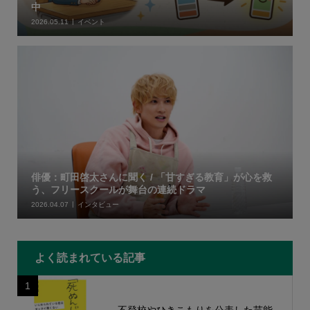
中
2026.05.11
イベント
俳優：町田啓太さんに聞く / 「甘すぎる教育」が心を救
う、フリースクールが舞台の連続ドラマ
2026.04.07
インタビュー
よく読まれている記事
1
不登校やひきこもりを公表した芸能