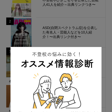
人41人を紹介～出典リンクつき〜
2
ASD(自閉スペクトラム症)を公表し
た有名人・芸能人などを10人紹
介！〜出典リンク付き〜
3
人気記事のまとめ〜親の心構え・で
きること・やるべきこと〜
4
「最低限、屋根、ごはん、お風呂だ
けでOK」親が限界を越えないため
に知っておきたいこと
5