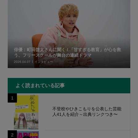
俳優：町田啓太さんに聞く / 「甘すぎる教育」が心を救
う、フリースクールが舞台の連続ドラマ
2026.04.07
インタビュー
よく読まれている記事
1
不登校やひきこもりを公表した芸能
人41人を紹介～出典リンクつき〜
2