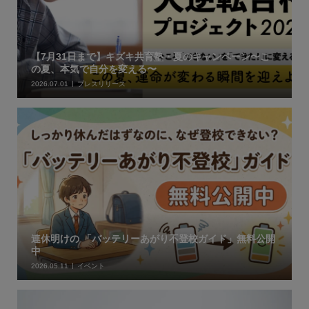
【7月31日まで】キズキ共育塾・夏のキャンペーン〜こ
の夏、本気で自分を変える〜
2026.07.01
プレスリリース
連休明けの 「バッテリーあがり不登校ガイド」無料公開
中
2026.05.11
イベント