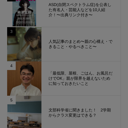
ASD(自閉スペクトラム症)を公表し
た有名人・芸能人などを10人紹
介！〜出典リンク付き〜
3
人気記事のまとめ〜親の心構え・で
きること・やるべきこと〜
4
「最低限、屋根、ごはん、お風呂だ
けでOK」親が限界を越えないため
に知っておきたいこと
5
文部科学省に聞きました！ 2学期
からクラス変更はできる？