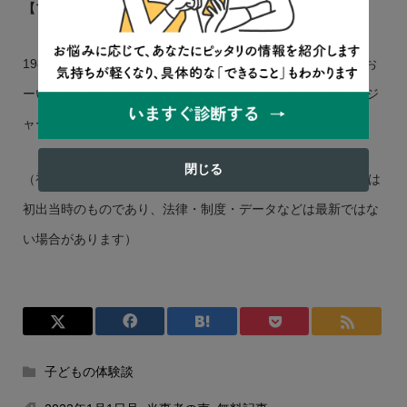
【プロフィール】中村秀治（なかむら・しゅうじ）
1986年生まれ。長崎県在住。小学5年生で不登校。著書に『お
ーい、中村くん―ひきこもりのボランティア体験記』（生活ジ
ャーナル）。同書はAmazonや楽天などで注文可能。
閉じる
（初出：不登校新聞569号（2022年1月1日発行）。掲載内容は
初出当時のものであり、法律・制度・データなどは最新ではな
い場合があります）
子どもの体験談