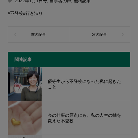
2022年1月1日号
,
当事者の声
,
無料記事
#不登校
#行き渋り
関連記事
優等生から不登校になった私に起きた
こと
今の仕事の原点にも。私の人生の軸を
変えた不登校