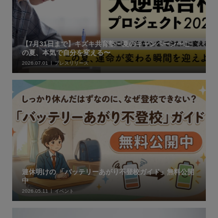
【7月31日まで】キズキ共育塾・夏のキャンペーン〜こ
の夏、本気で自分を変える〜
2026.07.01
プレスリリース
連休明けの 「バッテリーあがり不登校ガイド」無料公開
中
2026.05.11
イベント