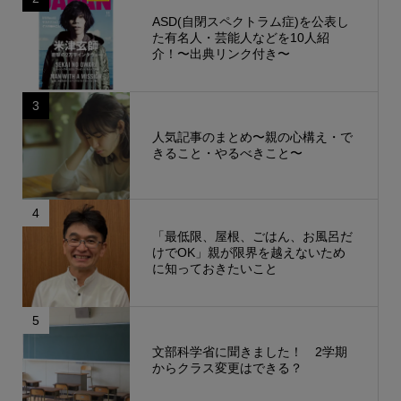
ASD(自閉スペクトラム症)を公表し
た有名人・芸能人などを10人紹
介！〜出典リンク付き〜
3
人気記事のまとめ〜親の心構え・で
きること・やるべきこと〜
4
「最低限、屋根、ごはん、お風呂だ
けでOK」親が限界を越えないため
に知っておきたいこと
5
文部科学省に聞きました！ 2学期
からクラス変更はできる？