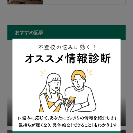
もっと見る
おすすめ記事
「育て方を間違えた。息子を殺して自分も死のう」あれ
から8年 母と息子に訪れた変化
2023.06.28
連載