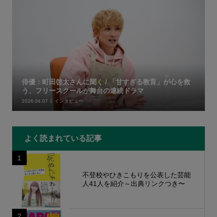
俳優：町田啓太さんに聞く / 「甘すぎる教育」が心を救
う、フリースクールが舞台の連続ドラマ
2026.04.07
インタビュー
よく読まれている記事
1
不登校やひきこもりを公表した芸能
人41人を紹介～出典リンクつき〜
2