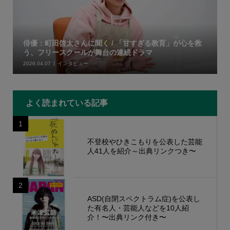
俳優：町田啓太さんに聞く / 「甘すぎる教育」が心を救
う、フリースクールが舞台の連続ドラマ
2026.04.07
インタビュー
よく読まれている記事
1
不登校やひきこもりを公表した芸能
人41人を紹介～出典リンクつき〜
2
ASD(自閉スペクトラム症)を公表し
た有名人・芸能人などを10人紹
介！〜出典リンク付き〜