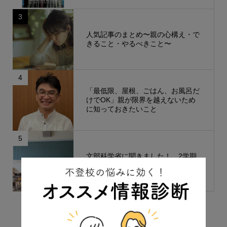
3
人気記事のまとめ〜親の心構え・で
きること・やるべきこと〜
4
「最低限、屋根、ごはん、お風呂だ
けでOK」親が限界を越えないため
に知っておきたいこと
5
文部科学省に聞きました！ 2学期
からクラス変更はできる？
もっと見る