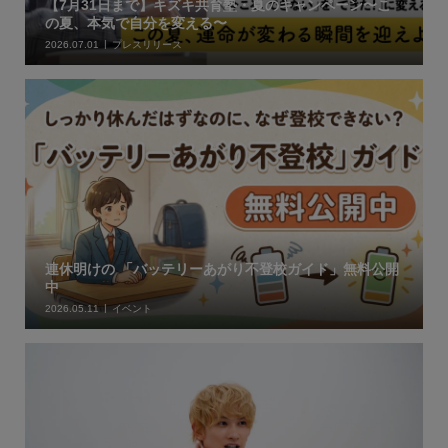
【7月31日まで】キズキ共育塾・夏のキャンペーン〜こ
の夏、本気で自分を変える〜
2026.07.01
プレスリリース
連休明けの 「バッテリーあがり不登校ガイド」無料公開
中
2026.05.11
イベント