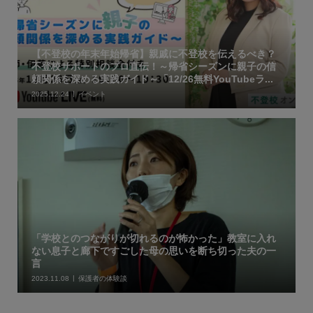
【不登校の年末年始帰省】親戚に不登校を伝えるべき？
不登校サポートのプロ直伝！～帰省シーズンに親子の信
頼関係を深める実践ガイド～「12/26無料YouTubeラ...
2025.12.24
イベント
「学校とのつながりが切れるのが怖かった」教室に入れ
ない息子と廊下ですごした母の思いを断ち切った夫の一
言
2023.11.08
保護者の体験談