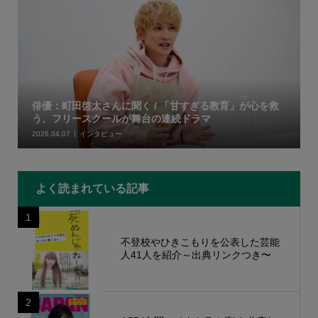
俳優：町田啓太さんに聞く / 「甘すぎる教育」が心を救
う、フリースクールが舞台の連続ドラマ
2026.04.07
インタビュー
よく読まれている記事
1
不登校やひきこもりを公表した芸能
人41人を紹介～出典リンクつき〜
2