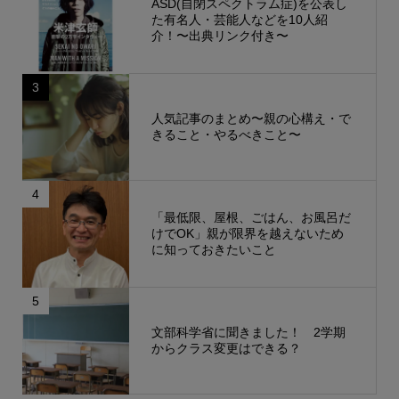
ASD(自閉スペクトラム症)を公表し
た有名人・芸能人などを10人紹
介！〜出典リンク付き〜
3
人気記事のまとめ〜親の心構え・で
きること・やるべきこと〜
4
「最低限、屋根、ごはん、お風呂だ
けでOK」親が限界を越えないため
に知っておきたいこと
5
文部科学省に聞きました！ 2学期
からクラス変更はできる？