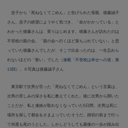
息子から「死ねなくてごめん」と告げられた母親、後藤誠子
さん。息子の絶望にようやく気づき、「命がかかっている」と
わかった後藤さんは、変りはじめます。後藤さんが訪れたのは
不登校の親の会。「親の会へ行くほど落ちぶれていない」と思
っていた後藤さんでしたが、そこで出会ったのは、一生忘れら
れないほどの「救い」でした
（連載「不登校は幸せへの道」第
13回）
。※写真は後藤誠子さん
東京駅で次男が言った「死ねなくてごめん」という言葉は、
次男の苦しみの深さを私に教えてくれた。後に次男から聞いた
ことだが、私と連絡が取れなくなっていた5日間、次男は死に
場所を探して都会をさまよっていたそうだ。踏切の前まで行っ
て何度も死のうとした。しかしどうしても最後の一歩が踏み出