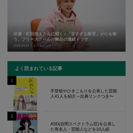
俳優：町田啓太さんに聞く / 「甘すぎる教育」が心を救
う、フリースクールが舞台の連続ドラマ
2026.04.07
インタビュー
よく読まれている記事
1
不登校やひきこもりを公表した芸能
人41人を紹介～出典リンクつき〜
2
ASD(自閉スペクトラム症)を公表し
た有名人・芸能人などを10人紹