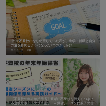
中1で不登校になり絶望していた私が、進学・就職と自分
の道を歩めるようになった2つのきっかけ
2024.01.10
連載
【不登校の年末年始帰省】親戚に不登校を伝えるべき？
不登校サポートのプロ直伝！～帰省シーズンに親子の信