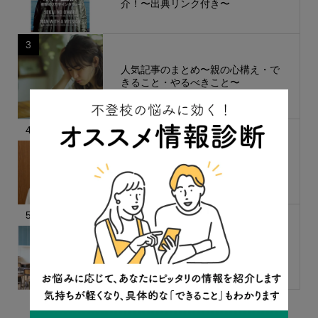
介！〜出典リンク付き〜
3
人気記事のまとめ〜親の心構え・で
きること・やるべきこと〜
4
「最低限、屋根、ごはん、お風呂だ
けでOK」親が限界を越えないため
に知っておきたいこと
5
文部科学省に聞きました！ 2学期
からクラス変更はできる？
もっと見る