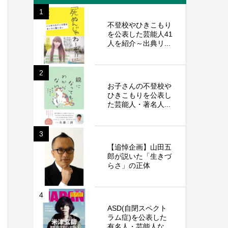
1
不登校やひきこもり
を公表した芸能人41
人を紹介～出典リ...
2
お子さんの不登校や
ひきこもりを公表し
た芸能人・著名人...
3
【追悼企画】山田五
郎が説いた「生きづ
らさ」の正体
4
ASD(自閉スペクト
ラム症)を公表した
有名人・芸能人な...