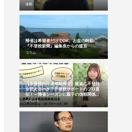
連載
帰省は希望者だけでOK。お盆の時期に
『不登校新聞』編集長からの提言
コラム
【不登校の年末年始帰省】親戚に不登校
を伝えるべき？不登校サポートのプロ直
伝！～帰省シーズンに親子の信頼関係...
イベント