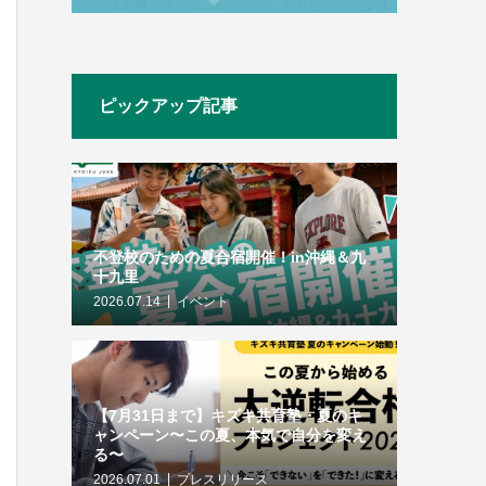
ピックアップ記事
不登校のための夏合宿開催！in沖縄＆九
十九里
2026.07.14
イベント
【7月31日まで】キズキ共育塾・夏のキ
ャンペーン〜この夏、本気で自分を変え
る〜
2026.07.01
プレスリリース