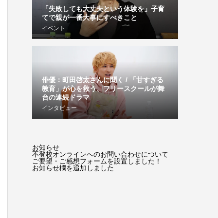
「失敗しても大丈夫という体験を」子育
てで親が一番大事にすべきこと
イベント
俳優：町田啓太さんに聞く / 「甘すぎる
教育」が心を救う、フリースクールが舞
台の連続ドラマ
インタビュー
お知らせ
不登校オンラインへのお問い合わせについて
ご要望・ご感想フォームを設置しました！
お知らせ欄を追加しました