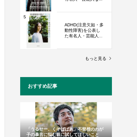
5
ADHD(注意欠如・多
動性障害)を公表し
た有名人・芸能人...
もっと見る
おすすめ記事
「うるせー、くそばばあ」不登校のわが
子の暴言に悩む親に試してほしいこと