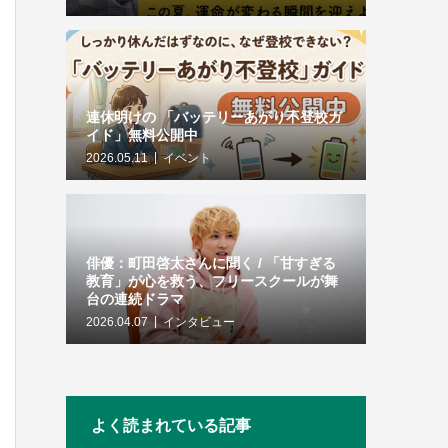
連休明けの 「バッテリーあがり不登校ガ
イド」無料公開中
2026.05.11
イベント
俳優：町田啓太さんに聞く / 「甘すぎる
教育」が心を救う、フリースクールが舞
台の連続ドラマ
2026.04.07
インタビュー
よく読まれている記事